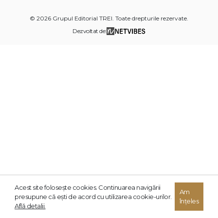
© 2026 Grupul Editorial TREI. Toate drepturile rezervate.
Dezvoltat de:
Acest site foloseşte cookies. Continuarea navigării
Am
presupune că eşti de acord cu utilizarea cookie-urilor.
înțeles
Află detalii.