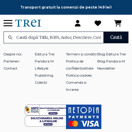
Transport gratuit la comenzi de peste 149 lei!
Caută
Despre noi
Editura Trei
Termeni și condiții
Blog Editura Trei
Parteneri
Pandora M
Politica de
Blog Pandora M
Contact
Lifestyle
confidențialitate
Newsletter
Publishing
Politica cookies
Colecții
Comanda si
livrarea