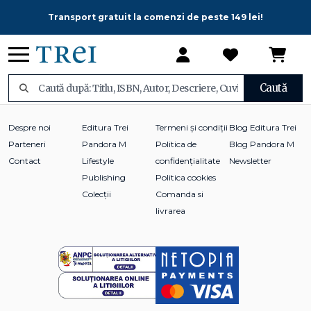
Transport gratuit la comenzi de peste 149 lei!
Caută
Despre noi
Editura Trei
Termeni și condiții
Blog Editura Trei
Parteneri
Pandora M
Politica de
Blog Pandora M
Contact
Lifestyle
confidențialitate
Newsletter
Publishing
Politica cookies
Colecții
Comanda si
livrarea