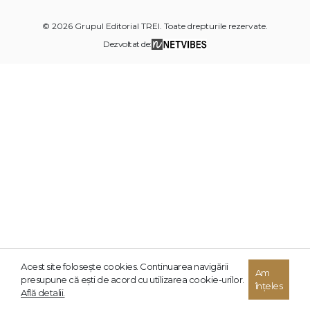
© 2026 Grupul Editorial TREI. Toate drepturile rezervate.
Dezvoltat de:
Acest site foloseşte cookies. Continuarea navigării
Am
presupune că eşti de acord cu utilizarea cookie-urilor.
înțeles
Află detalii.