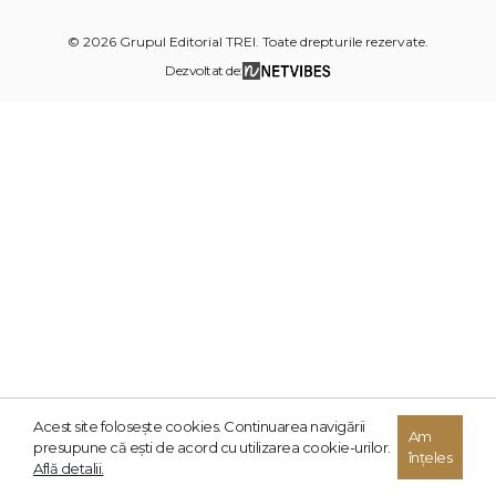
© 2026 Grupul Editorial TREI. Toate drepturile rezervate.
Dezvoltat de:
Acest site foloseşte cookies. Continuarea navigării
Am
presupune că eşti de acord cu utilizarea cookie-urilor.
înțeles
Află detalii.