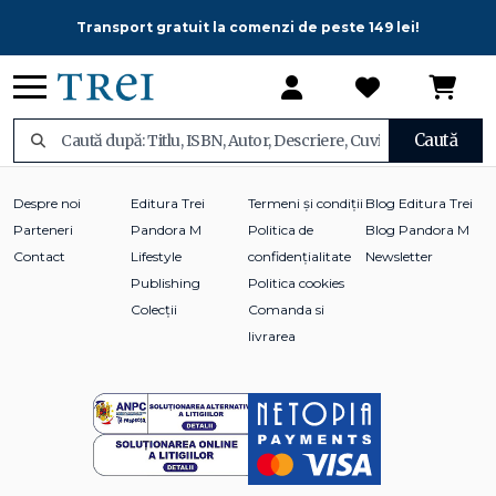
Transport gratuit la comenzi de peste 149 lei!
Caută
Despre noi
Editura Trei
Termeni și condiții
Blog Editura Trei
Parteneri
Pandora M
Politica de
Blog Pandora M
Contact
Lifestyle
confidențialitate
Newsletter
Publishing
Politica cookies
Colecții
Comanda si
livrarea