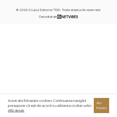
© 2026 Grupul Editorial TREI. Toate drepturile rezervate.
Dezvoltat de:
Acest site foloseşte cookies. Continuarea navigării
Am
presupune că eşti de acord cu utilizarea cookie-urilor.
înțeles
Află detalii.