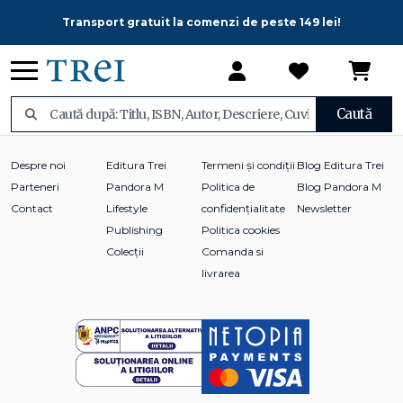
Transport gratuit la comenzi de peste 149 lei!
Caută
Despre noi
Editura Trei
Termeni și condiții
Blog Editura Trei
Parteneri
Pandora M
Politica de
Blog Pandora M
Contact
Lifestyle
confidențialitate
Newsletter
Publishing
Politica cookies
Colecții
Comanda si
livrarea