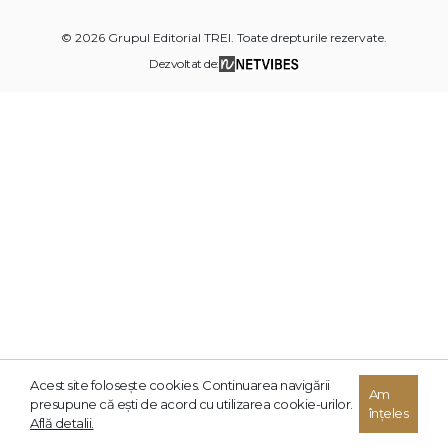
© 2026 Grupul Editorial TREI. Toate drepturile rezervate.
Dezvoltat de:
Acest site foloseşte cookies. Continuarea navigării
Am
presupune că eşti de acord cu utilizarea cookie-urilor.
înțeles
Află detalii.