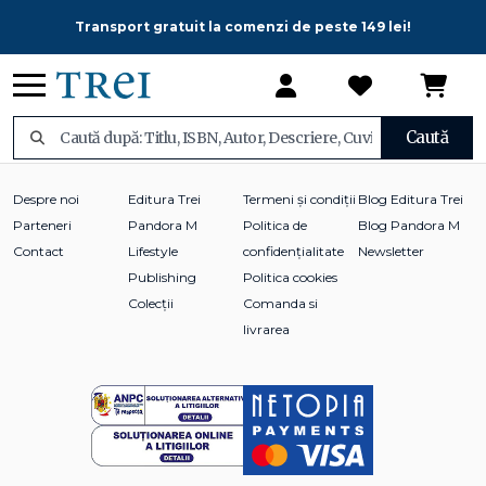
Transport gratuit la comenzi de peste 149 lei!
Caută
Despre noi
Editura Trei
Termeni și condiții
Blog Editura Trei
Parteneri
Pandora M
Politica de
Blog Pandora M
Contact
Lifestyle
confidențialitate
Newsletter
Publishing
Politica cookies
Colecții
Comanda si
livrarea