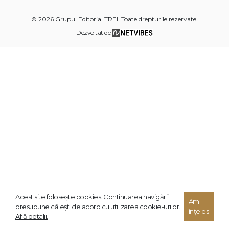
© 2026 Grupul Editorial TREI. Toate drepturile rezervate.
Dezvoltat de:
Acest site foloseşte cookies. Continuarea navigării
Am
presupune că eşti de acord cu utilizarea cookie-urilor.
înțeles
Află detalii.