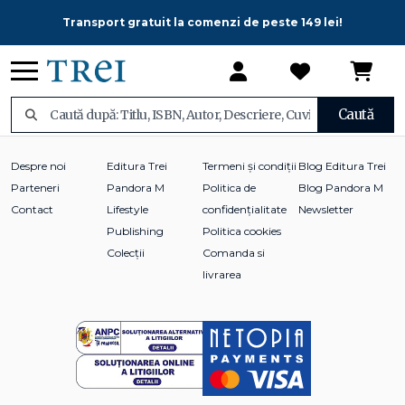
Transport gratuit la comenzi de peste 149 lei!
Caută
Despre noi
Editura Trei
Termeni și condiții
Blog Editura Trei
Parteneri
Pandora M
Politica de
Blog Pandora M
Contact
Lifestyle
confidențialitate
Newsletter
Publishing
Politica cookies
Colecții
Comanda si
livrarea