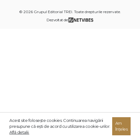
© 2026 Grupul Editorial TREI. Toate drepturile rezervate.
Dezvoltat de:
Acest site foloseşte cookies. Continuarea navigării
Am
presupune că eşti de acord cu utilizarea cookie-urilor.
înțeles
Află detalii.