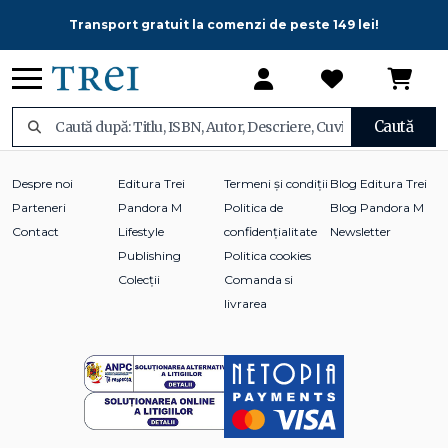
Transport gratuit la comenzi de peste 149 lei!
Caută
Despre noi
Editura Trei
Termeni și condiții
Blog Editura Trei
Parteneri
Pandora M
Politica de
Blog Pandora M
Contact
Lifestyle
confidențialitate
Newsletter
Publishing
Politica cookies
Colecții
Comanda si
livrarea