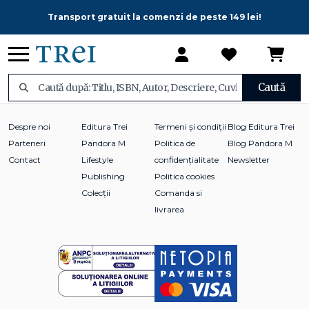
Transport gratuit la comenzi de peste 149 lei!
Caută
Despre noi
Editura Trei
Termeni și condiții
Blog Editura Trei
Parteneri
Pandora M
Politica de
Blog Pandora M
Contact
Lifestyle
confidențialitate
Newsletter
Publishing
Politica cookies
Colecții
Comanda si
livrarea