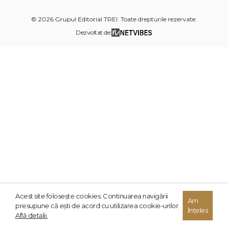
© 2026 Grupul Editorial TREI. Toate drepturile rezervate.
Dezvoltat de:
Acest site foloseşte cookies. Continuarea navigării
Am
presupune că eşti de acord cu utilizarea cookie-urilor.
înțeles
Află detalii.