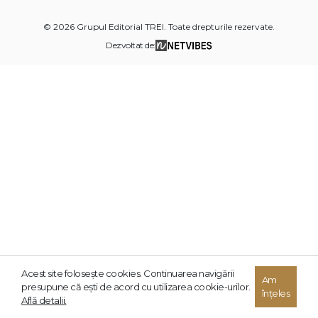
© 2026 Grupul Editorial TREI. Toate drepturile rezervate.
Dezvoltat de:
Acest site foloseşte cookies. Continuarea navigării
Am
presupune că eşti de acord cu utilizarea cookie-urilor.
înțeles
Află detalii.