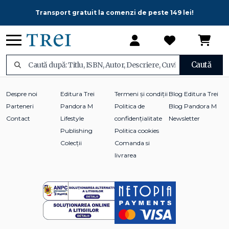
Transport gratuit la comenzi de peste 149 lei!
Caută
Despre noi
Editura Trei
Termeni și condiții
Blog Editura Trei
Parteneri
Pandora M
Politica de
Blog Pandora M
Contact
Lifestyle
confidențialitate
Newsletter
Publishing
Politica cookies
Colecții
Comanda si
livrarea