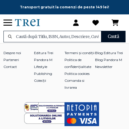
Transport gratuit la comenzi de peste 149 lei!
Caută
Despre noi
Editura Trei
Termeni și condiții
Blog Editura Trei
Parteneri
Pandora M
Politica de
Blog Pandora M
Contact
Lifestyle
confidențialitate
Newsletter
Publishing
Politica cookies
Colecții
Comanda si
livrarea