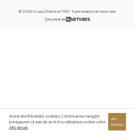
© 2026 Grupul Editorial TREI. Toate drepturile rezervate.
Dezvoltat de:
Acest site foloseşte cookies. Continuarea navigării
Am
presupune că eşti de acord cu utilizarea cookie-urilor.
înțeles
Află detalii.