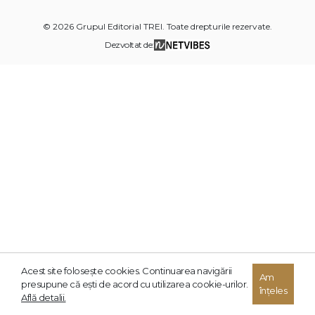
© 2026 Grupul Editorial TREI. Toate drepturile rezervate.
Dezvoltat de:
Acest site foloseşte cookies. Continuarea navigării
Am
presupune că eşti de acord cu utilizarea cookie-urilor.
înțeles
Află detalii.