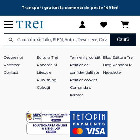
Transport gratuit la comenzi de peste 149 lei!
Caută
Despre noi
Editura Trei
Termeni și condiții
Blog Editura Trei
Parteneri
Pandora M
Politica de
Blog Pandora M
Contact
Lifestyle
confidențialitate
Newsletter
Publishing
Politica cookies
Colecții
Comanda si
livrarea