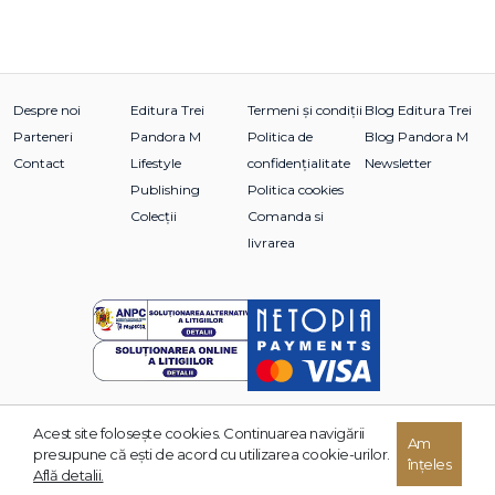
Despre noi
Editura Trei
Termeni și condiții
Blog Editura Trei
Parteneri
Pandora M
Politica de
Blog Pandora M
Contact
Lifestyle
confidențialitate
Newsletter
Publishing
Politica cookies
Colecții
Comanda si
livrarea
Acest site foloseşte cookies. Continuarea navigării
Am
© 2026 Grupul Editorial TREI. Toate drepturile rezervate.
presupune că eşti de acord cu utilizarea cookie-urilor.
înțeles
Dezvoltat de:
Află detalii.