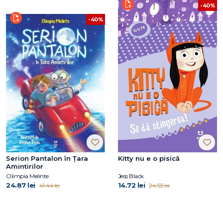
-40%
-40%
Serion Pantalon în Țara
Kitty nu e o pisică
Amintirilor
Olimpia Melinte
Jess Black
24.87 lei
14.72 lei
41.44 lei
24.53 lei