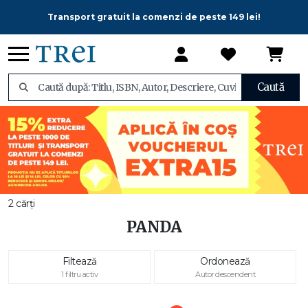
Transport gratuit la comenzi de peste 149 lei!
Caută
2 cărți
PANDA
Filtează
Ordonează
1 filtru activ
Autor descendent