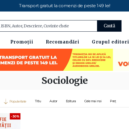
Transport gratuit la comenzi de peste 149 lei!
Caută
Promoții
Recomandări
Grupul editori
Sociologie
Titlu
Autor
Editura
Cele mai noi
Preț
Popularitate
-30%