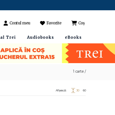
Contul meu
Favorite
Coș
al Trei
Audiobooks
eBooks
1 carte /
Afișează:
30
60