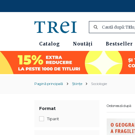
Catalog
Noutăți
Bestseller
Pagină principală
Științe
Sociologie
Ordonează după:
Format
Tiparit