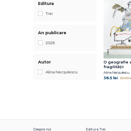
Editura
Trei
An publicare
2026
Autor
O geografie 
fragilității
Alina Necșulescu
Alina Necșulescu
38.5 lei
55.00 l
Despre noi
Editura Trei