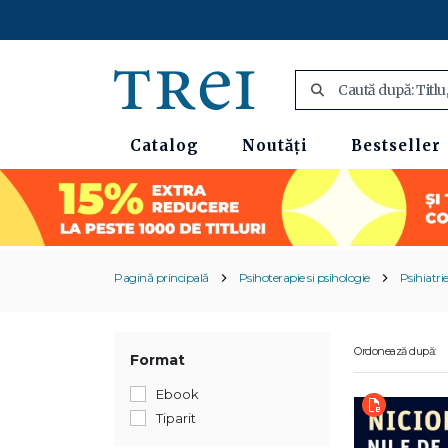
Catalog
Noutăți
Bestseller
Pagină principală
Psihoterapie si psihologie
Psihiatri
Ordonează după:
Format
Ebook
Tiparit