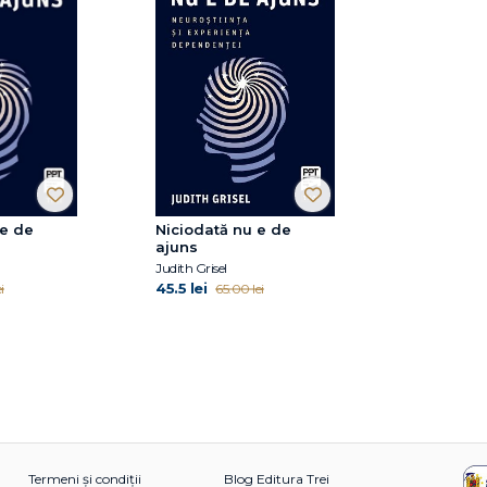
 e de
Niciodată nu e de
ajuns
Judith Grisel
45.5 lei
i
65.00 lei
Termeni și condiții
Blog Editura Trei