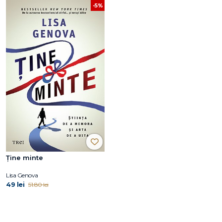
-5%
Ține minte
Lisa Genova
49 lei
51.80 lei