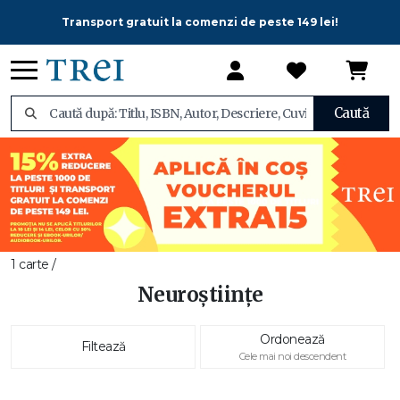
Transport gratuit la comenzi de peste 149 lei!
Caută
1 carte /
Neuroștiințe
Ordonează
Filtează
Cele mai noi descendent