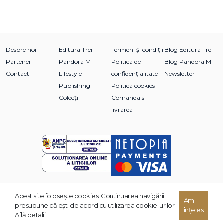
Despre noi
Editura Trei
Termeni și condiții
Blog Editura Trei
Parteneri
Pandora M
Politica de
Blog Pandora M
Contact
Lifestyle
confidențialitate
Newsletter
Publishing
Politica cookies
Colecții
Comanda si
livrarea
Acest site foloseşte cookies. Continuarea navigării
Am
© 2026 Grupul Editorial TREI. Toate drepturile rezervate.
presupune că eşti de acord cu utilizarea cookie-urilor.
înțeles
Dezvoltat de:
Află detalii.