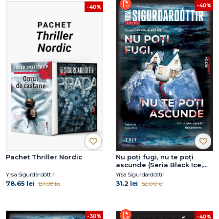
-40%
-40%
Pachet Thriller Nordic
Nu poți fugi, nu te poți
ascunde (Seria Black Ice,
vol.1)
Yrsa Sigurdardóttir
Yrsa Sigurdardóttir
78.65 lei
31.2 lei
131.08 lei
52.00 lei
-30%
-40%