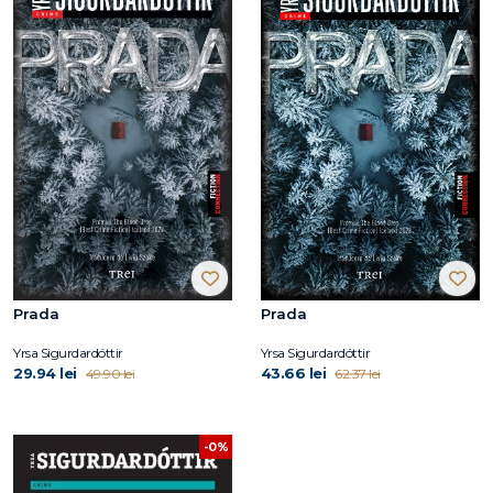
Prada
Prada
Yrsa Sigurdardóttir
Yrsa Sigurdardóttir
29.94 lei
43.66 lei
49.90 lei
62.37 lei
-0%