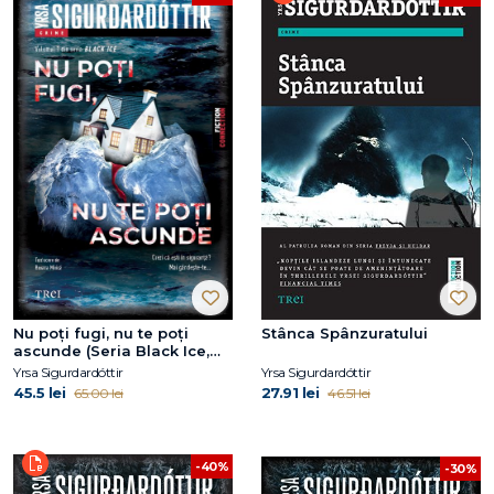
Nu poți fugi, nu te poți
Stânca Spânzuratului
ascunde (Seria Black Ice,
vol.1)
Yrsa Sigurdardóttir
Yrsa Sigurdardóttir
45.5 lei
27.91 lei
65.00 lei
46.51 lei
-40%
-30%