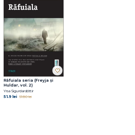
Răfuiala seria (Freyja și
Huldar, vol. 2)
Yrsa Sigurdardóttir
51.9 lei
51.80 lei