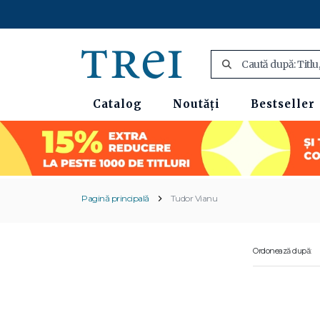
Catalog
Noutăți
Bestseller
Pagină principală
Tudor Vianu
Ordonează după: