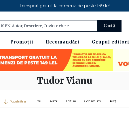
Transport gratuit la comenzi de peste 149 lei!
Caută
Promoții
Recomandări
Grupul editori
Tudor Vianu
Titlu
Autor
Editura
Cele mai noi
Preț
Popularitate