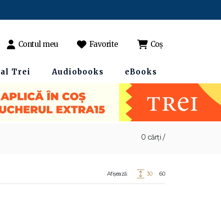
Contul meu
Favorite
Coș
al Trei
Audiobooks
eBooks
0 cărți /
Afișează:
30
60