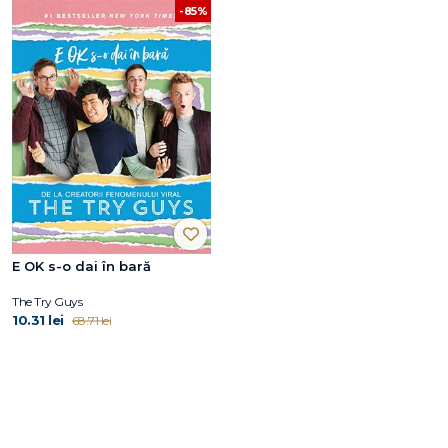
-85%
E OK s-o dai în bară
The Try Guys
10.31 lei
68.71 lei