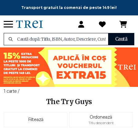
Transport gratuit la comenzi de peste 149 lei!
Caută
1 carte /
The Try Guys
Ordonează
Filtează
Titlu descendent