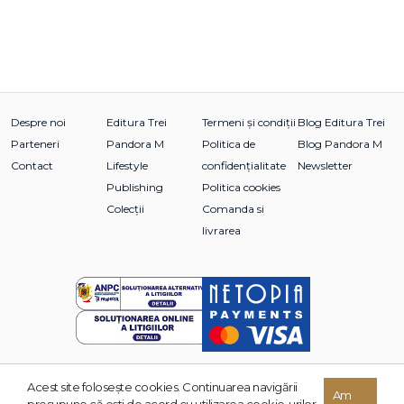
Despre noi
Editura Trei
Termeni și condiții
Blog Editura Trei
Parteneri
Pandora M
Politica de
Blog Pandora M
Contact
Lifestyle
confidențialitate
Newsletter
Publishing
Politica cookies
Colecții
Comanda si
livrarea
Acest site foloseşte cookies. Continuarea navigării
© 2026 Grupul Editorial TREI. Toate drepturile rezervate.
Am
presupune că eşti de acord cu utilizarea cookie-urilor.