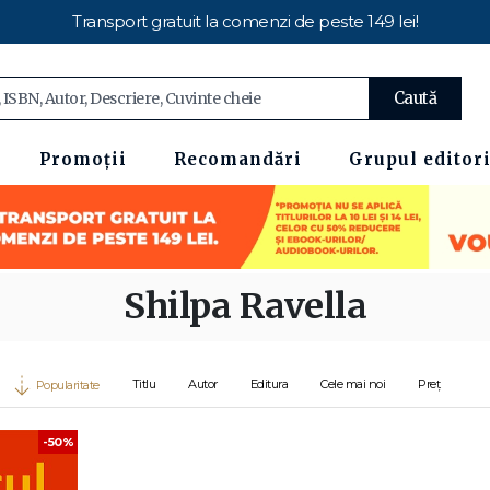
Transport gratuit la comenzi de peste 149 lei!
Caută
Promoții
Recomandări
Grupul editori
Shilpa Ravella
Titlu
Autor
Editura
Cele mai noi
Preț
Popularitate
-50%