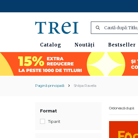
Catalog
Noutăți
Bestseller
Pagină principală
Shilpa Ravella
Ordonează după:
Format
Tiparit