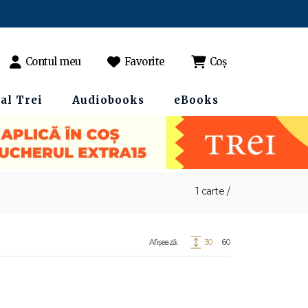
Contul meu
Favorite
Coș
al Trei
Audiobooks
eBooks
1 carte /
Afișează:
30
60