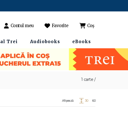
Contul meu
Favorite
Coș
al Trei
Audiobooks
eBooks
1 carte /
Afișează:
30
60