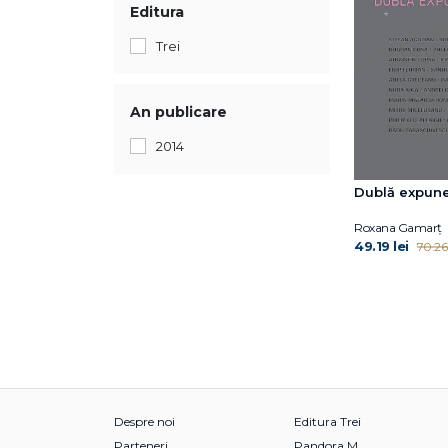
Editura
Trei
An publicare
2014
Dublă expun
Roxana Gamarţ
49.19 lei
70.26 
Despre noi
Editura Trei
Parteneri
Pandora M