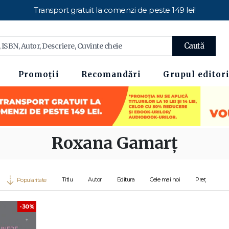
Transport gratuit la comenzi de peste 149 lei!
Caută
Promoții
Recomandări
Grupul editori
Roxana Gamarţ
Titlu
Autor
Editura
Cele mai noi
Preț
Popularitate
-30%