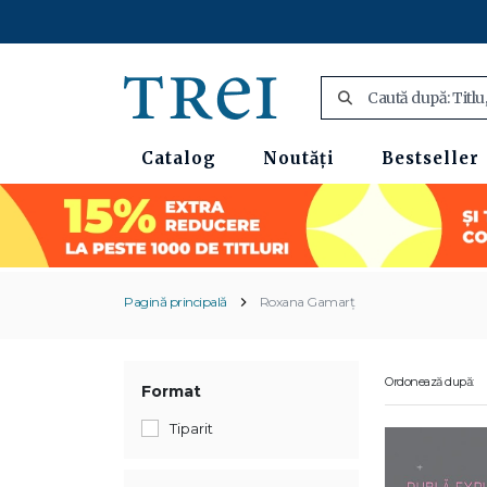
Catalog
Noutăți
Bestseller
Pagină principală
Roxana Gamarţ
Ordonează după:
Format
Tiparit