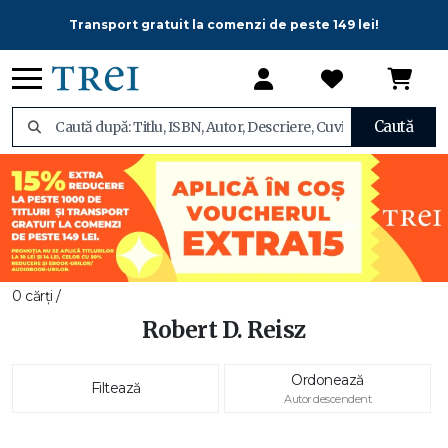
Transport gratuit la comenzi de peste 149 lei!
Caută
0 cărți /
Robert D. Reisz
Ordonează
Filtează
Autor descendent