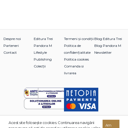
Despre noi
Editura Trei
Termeni și condiții
Blog Editura Trei
Parteneri
Pandora M
Politica de
Blog Pandora M
Contact
Lifestyle
confidențialitate
Newsletter
Publishing
Politica cookies
Colecții
Comanda si
livrarea
Acest site foloseşte cookies. Continuarea navigării
© 2026 Grupul Editorial TREI. Toate drepturile rezervate.
Am
presupune că eşti de acord cu utilizarea cookie-urilor.