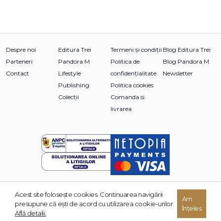
Despre noi
Editura Trei
Termeni și condiții
Blog Editura Trei
Parteneri
Pandora M
Politica de
Blog Pandora M
Contact
Lifestyle
confidențialitate
Newsletter
Publishing
Politica cookies
Colecții
Comanda si
livrarea
Acest site foloseşte cookies. Continuarea navigării
© 2026 Grupul Editorial TREI. Toate drepturile rezervate.
Am
presupune că eşti de acord cu utilizarea cookie-urilor.
înțeles
Dezvoltat de:
Află detalii.