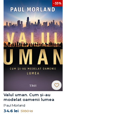
-33%
Valul uman. Cum şi-au
modelat oamenii lumea
Paul Morland
34.6 lei
51.80 lei