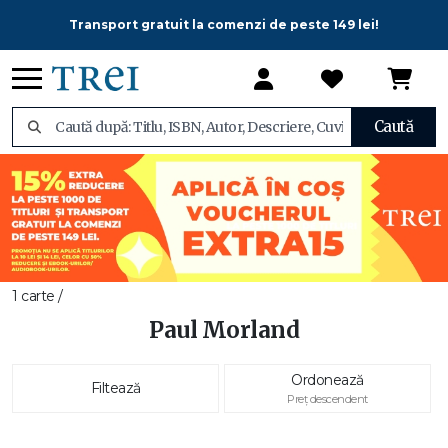
Transport gratuit la comenzi de peste 149 lei!
Caută
1 carte /
Paul Morland
Ordonează
Filtează
Preț descendent