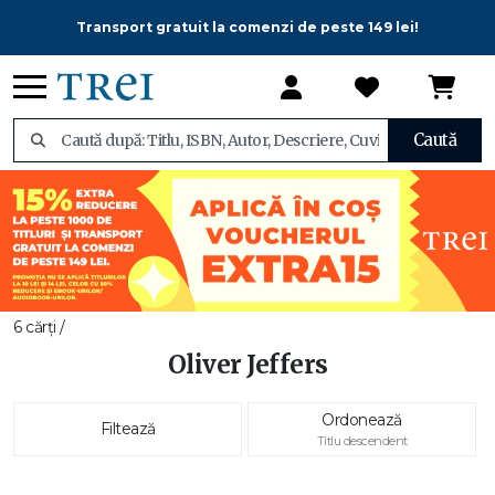
Transport gratuit la comenzi de peste 149 lei!
Caută
6 cărți /
Oliver Jeffers
Ordonează
Filtează
Titlu descendent