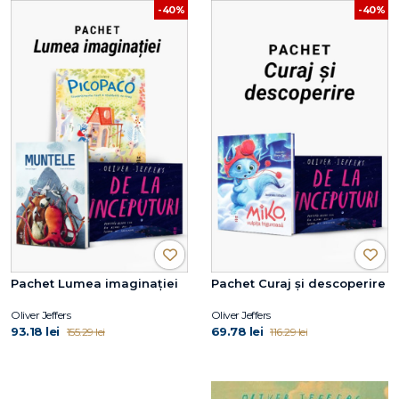
-40%
-40%
Pachet Lumea imaginației
Pachet Curaj și descoperire
Oliver Jeffers
Oliver Jeffers
93.18 lei
69.78 lei
155.29 lei
116.29 lei