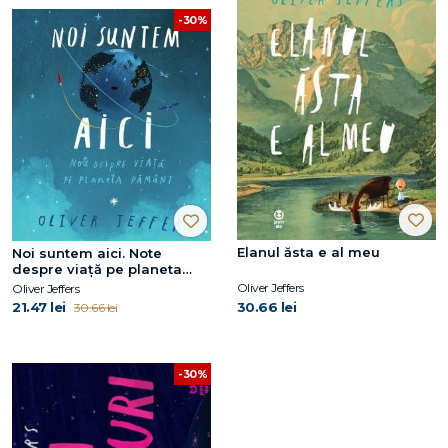
-30%
Elanul ăsta e al meu
Noi suntem aici. Note
despre viață pe planeta
Pământ
Oliver Jeffers
Oliver Jeffers
21.47 lei
30.66 lei
30.66 lei
-30%