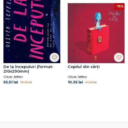
-75%
De la începuturi (format:
Copilul din cărți
210x290mm)
Oliver Jeffers
Oliver Jeffers
55.51 lei
10.35 lei
79.29 lei
41.23 lei