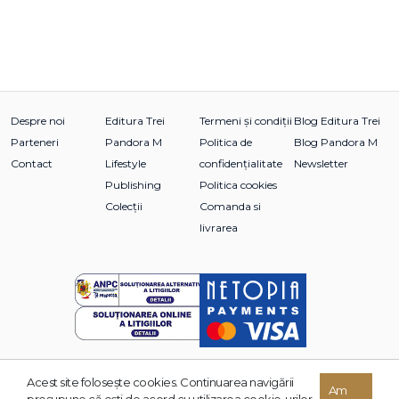
Despre noi
Editura Trei
Termeni și condiții
Blog Editura Trei
Parteneri
Pandora M
Politica de
Blog Pandora M
Contact
Lifestyle
confidențialitate
Newsletter
Publishing
Politica cookies
Colecții
Comanda si
livrarea
Acest site foloseşte cookies. Continuarea navigării
© 2026 Grupul Editorial TREI. Toate drepturile rezervate.
Am
presupune că eşti de acord cu utilizarea cookie-urilor.