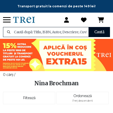
Transport gratuit la comenzi de peste 149 lei!
Caută
0 cărți /
Nina Brochman
Ordonează
Filtează
Preț descendent