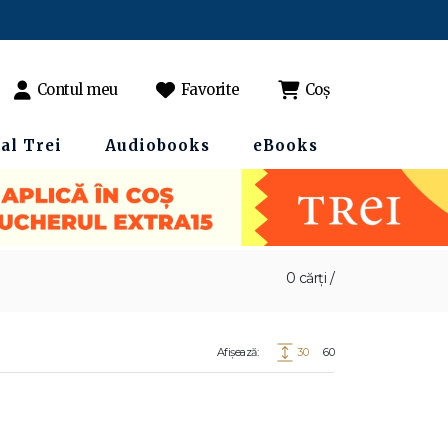
Contul meu
Favorite
Coș
al Trei
Audiobooks
eBooks
0 cărți /
Afișează:
30
60