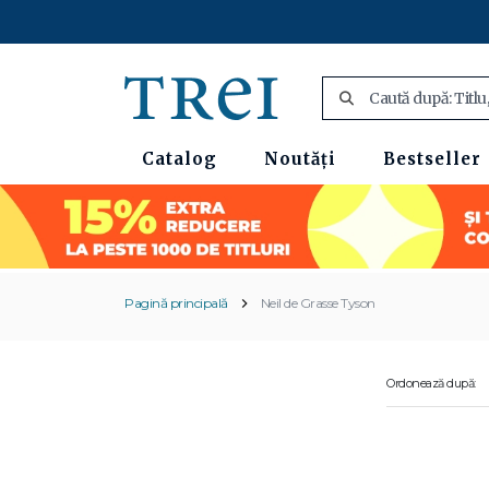
Catalog
Noutăți
Bestseller
Pagină principală
Neil de Grasse Tyson
Ordonează după: