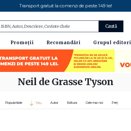
Transport gratuit la comenzi de peste 149 lei!
Caută
Promoții
Recomandări
Grupul editori
Neil de Grasse Tyson
Popularitate
Autor
Editura
Cele mai noi
Preț
Titlu