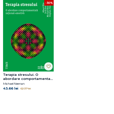
-30%
Terapia stresului. O
abordare comportamentală
rațional-emotivă
Michael Neenan
43.66 lei
62.37 lei