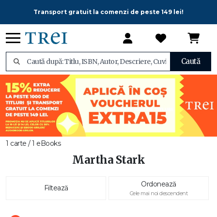
Transport gratuit la comenzi de peste 149 lei!
Caută
1 carte / 1 eBooks
Martha Stark
Ordonează
Filtează
Cele mai noi descendent