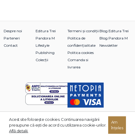
Despre noi
Editura Trei
Termeni și condiții
Blog Editura Trei
Parteneri
Pandora M
Politica de
Blog Pandora M
Contact
Lifestyle
confidențialitate
Newsletter
Publishing
Politica cookies
Colecții
Comanda si
livrarea
Acest site foloseşte cookies. Continuarea navigării
© 2026 Grupul Editorial TREI. Toate drepturile rezervate.
Am
presupune că eşti de acord cu utilizarea cookie-urilor.
înțeles
Dezvoltat de:
Află detalii.