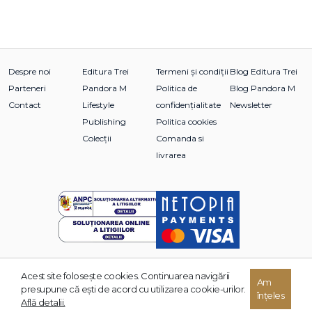
Despre noi
Editura Trei
Termeni și condiții
Blog Editura Trei
Parteneri
Pandora M
Politica de
Blog Pandora M
Contact
Lifestyle
confidențialitate
Newsletter
Publishing
Politica cookies
Colecții
Comanda si
livrarea
Acest site foloseşte cookies. Continuarea navigării
© 2026 Grupul Editorial TREI. Toate drepturile rezervate.
Am
presupune că eşti de acord cu utilizarea cookie-urilor.
înțeles
Dezvoltat de:
Află detalii.