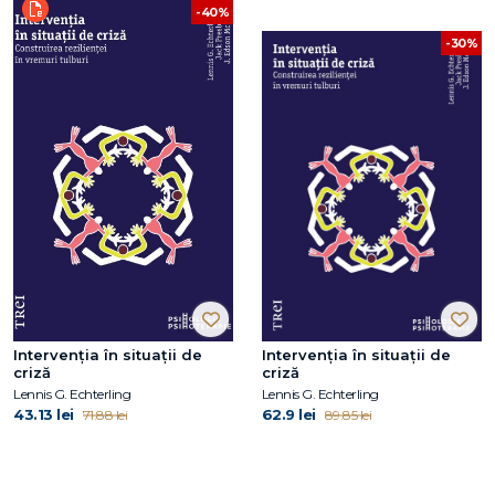
-40%
-30%
Intervenția în situații de
Intervenția în situații de
criză
criză
Lennis G. Echterling
Lennis G. Echterling
43.13 lei
62.9 lei
71.88 lei
89.85 lei