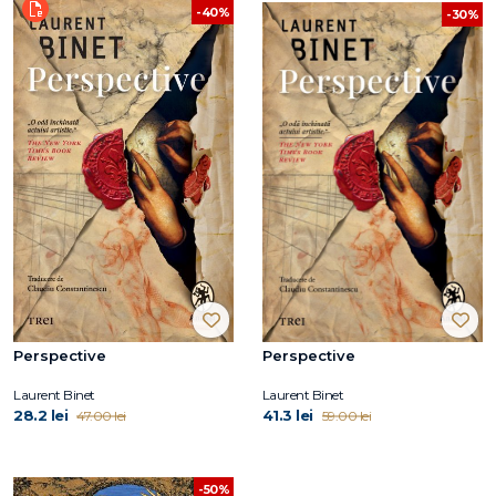
-40%
-30%
Perspective
Perspective
Laurent Binet
Laurent Binet
28.2 lei
41.3 lei
47.00 lei
59.00 lei
-50%