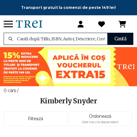
Transport gratuit la comenzi de peste 149 lei!
Caută
0 cărți /
Kimberly Snyder
Ordonează
Filtează
Cele mai noi descendent