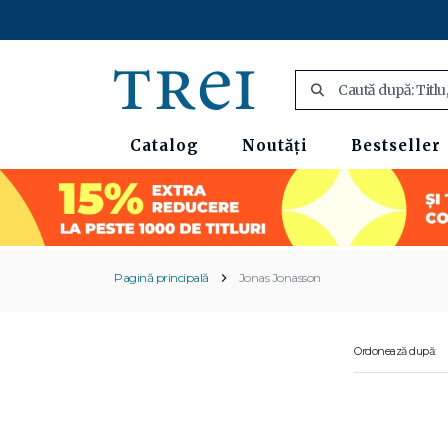
Catalog
Noutăți
Bestseller
Pagină principală
Jonas Jonasson
Ordonează după: