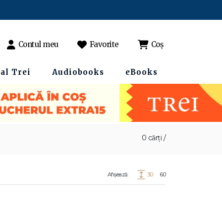
Contul meu
Favorite
Coș
al Trei
Audiobooks
eBooks
0 cărți /
Afișează:
30
60