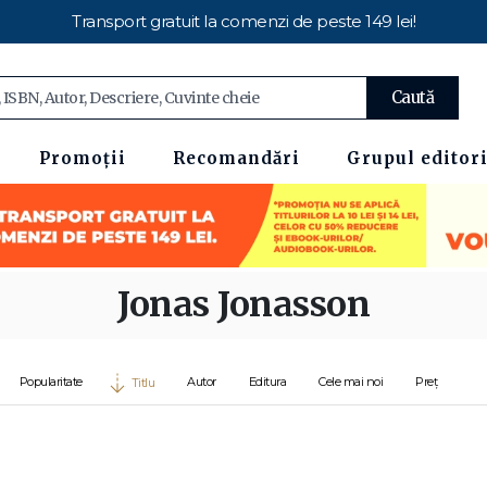
Transport gratuit la comenzi de peste 149 lei!
Caută
Promoții
Recomandări
Grupul editori
Jonas Jonasson
Popularitate
Autor
Editura
Cele mai noi
Preț
Titlu