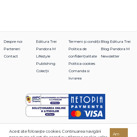
Despre noi
Editura Trei
Termeni și condiții
Blog Editura Trei
Parteneri
Pandora M
Politica de
Blog Pandora M
Contact
Lifestyle
confidențialitate
Newsletter
Publishing
Politica cookies
Colecții
Comanda si
livrarea
Acest site foloseşte cookies. Continuarea navigării
© 2026 Grupul Editorial TREI. Toate drepturile rezervate.
Am
presupune că eşti de acord cu utilizarea cookie-urilor.