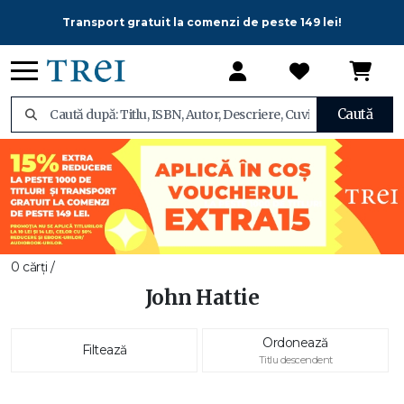
Transport gratuit la comenzi de peste 149 lei!
Caută
0 cărți /
John Hattie
Ordonează
Filtează
Titlu descendent