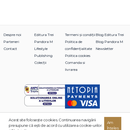
Despre noi
Editura Trei
Termeni și condiții
Blog Editura Trei
Parteneri
Pandora M
Politica de
Blog Pandora M
Contact
Lifestyle
confidențialitate
Newsletter
Publishing
Politica cookies
Colecții
Comanda si
livrarea
Acest site foloseşte cookies. Continuarea navigării
Am
© 2026 Grupul Editorial TREI. Toate drepturile rezervate.
presupune că eşti de acord cu utilizarea cookie-urilor.
înțeles