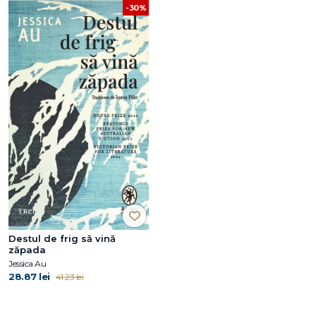
-30%
Destul de frig să vină
zăpada
Jessica Au
28.87 lei
41.23 lei