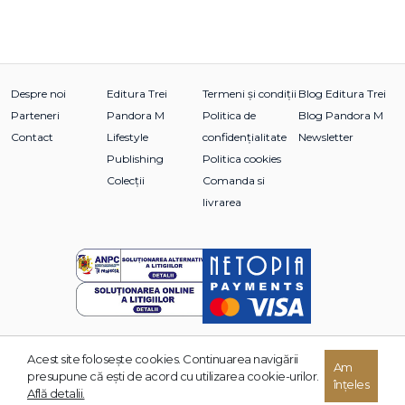
Despre noi
Editura Trei
Termeni și condiții
Blog Editura Trei
Parteneri
Pandora M
Politica de
Blog Pandora M
Contact
Lifestyle
confidențialitate
Newsletter
Publishing
Politica cookies
Colecții
Comanda si
livrarea
Acest site foloseşte cookies. Continuarea navigării
Am
© 2026 Grupul Editorial TREI. Toate drepturile rezervate.
presupune că eşti de acord cu utilizarea cookie-urilor.
înțeles
Dezvoltat de:
Află detalii.