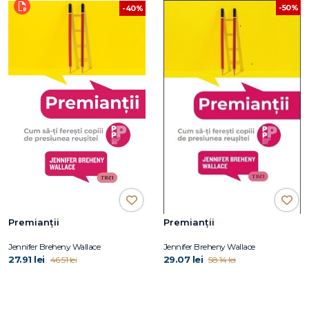
-50%
-40%
Premianții
Premianții
Jennifer Breheny Wallace
Jennifer Breheny Wallace
27.91 lei
29.07 lei
46.51 lei
58.14 lei