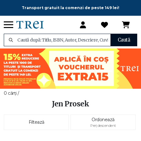
Transport gratuit la comenzi de peste 149 lei!
Caută
0 cărți /
Jen Prosek
Ordonează
Filtează
Preț descendent