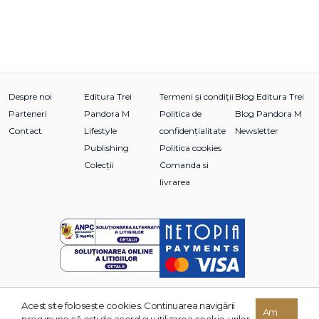
Despre noi
Editura Trei
Termeni și condiții
Blog Editura Trei
Parteneri
Pandora M
Politica de
Blog Pandora M
Contact
Lifestyle
confidențialitate
Newsletter
Publishing
Politica cookies
Colecții
Comanda si
livrarea
Acest site foloseşte cookies. Continuarea navigării
© 2026 Grupul Editorial TREI. Toate drepturile rezervate.
Am
presupune că eşti de acord cu utilizarea cookie-urilor.