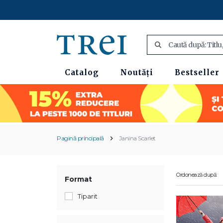
Catalog
Noutăți
Bestseller
Pagină principală
Janina Scarlet
Ordonează după:
Format
Tiparit