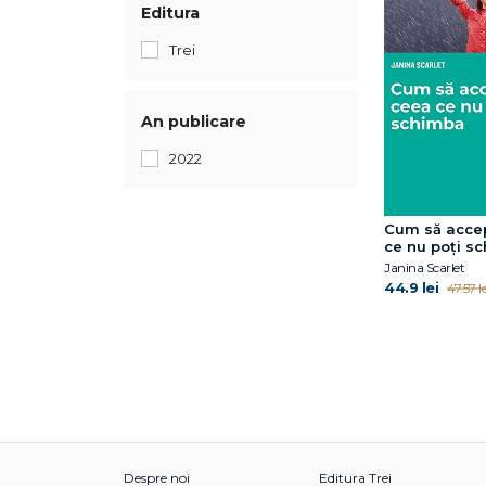
Editura
Trei
An publicare
2022
Cum să acce
ce nu poți s
Janina Scarlet
44.9 lei
47.57 le
Despre noi
Editura Trei