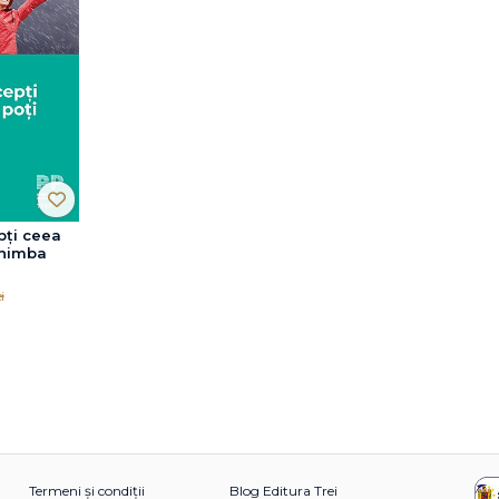
pți ceea
chimba
i
Termeni și condiții
Blog Editura Trei