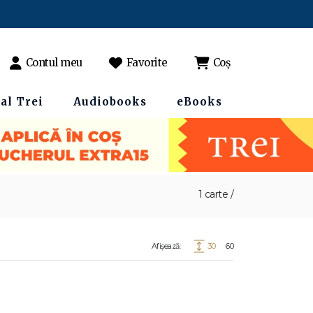
Contul meu
Favorite
Coș
al Trei
Audiobooks
eBooks
1 carte /
Afișează:
30
60