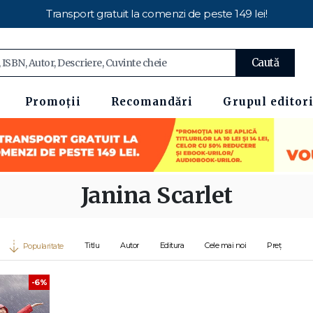
Transport gratuit la comenzi de peste 149 lei!
Caută
Promoții
Recomandări
Grupul editori
Janina Scarlet
Titlu
Autor
Editura
Cele mai noi
Preț
Popularitate
-6%