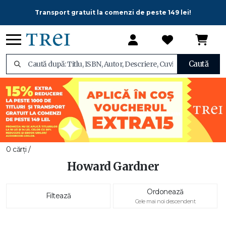
Transport gratuit la comenzi de peste 149 lei!
Caută
0 cărți /
Howard Gardner
Ordonează
Filtează
Cele mai noi descendent