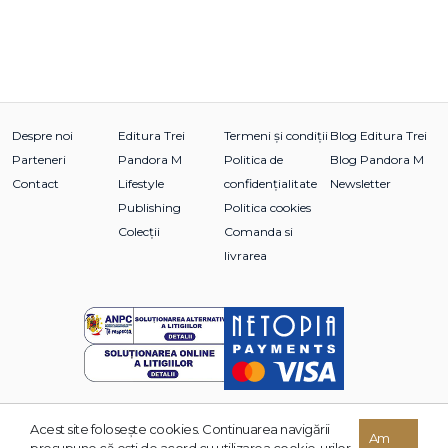
Despre noi
Editura Trei
Termeni și condiții
Blog Editura Trei
Parteneri
Pandora M
Politica de
Blog Pandora M
Contact
Lifestyle
confidențialitate
Newsletter
Publishing
Politica cookies
Colecții
Comanda si
livrarea
Acest site foloseşte cookies. Continuarea navigării
© 2026 Grupul Editorial TREI. Toate drepturile rezervate.
Am
presupune că eşti de acord cu utilizarea cookie-urilor.