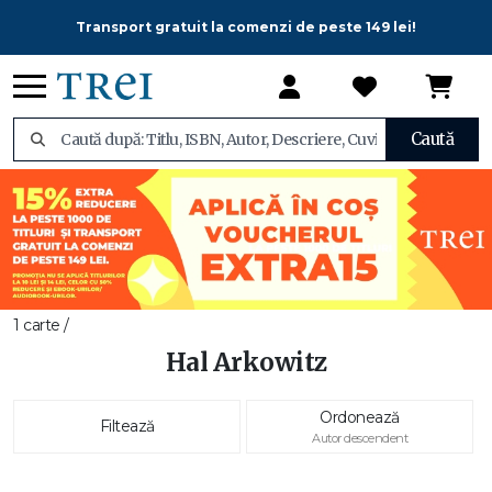
Transport gratuit la comenzi de peste 149 lei!
Caută
1 carte /
Hal Arkowitz
Ordonează
Filtează
Autor descendent