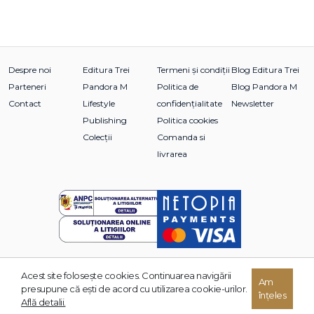
Despre noi
Editura Trei
Termeni și condiții
Blog Editura Trei
Parteneri
Pandora M
Politica de
Blog Pandora M
Contact
Lifestyle
confidențialitate
Newsletter
Publishing
Politica cookies
Colecții
Comanda si
livrarea
Acest site foloseşte cookies. Continuarea navigării
© 2026 Grupul Editorial TREI. Toate drepturile rezervate.
Am
presupune că eşti de acord cu utilizarea cookie-urilor.
înțeles
Dezvoltat de:
Află detalii.