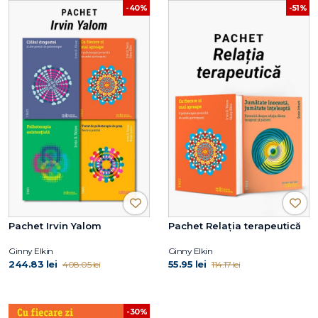
-40%
-51%
Pachet Irvin Yalom
Pachet Relația terapeutică
Ginny Elkin
Ginny Elkin
244.83 lei
55.95 lei
408.05 lei
114.17 lei
-30%