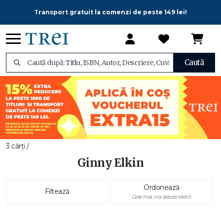
Transport gratuit la comenzi de peste 149 lei!
Caută
3 cărți /
Ginny Elkin
Ordonează
Filtează
Cele mai noi descendent