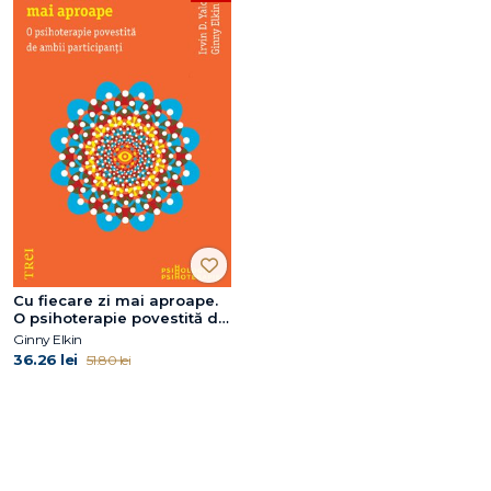
Cu fiecare zi mai aproape.
O psihoterapie povestită de
ambii participanţi
Ginny Elkin
36.26 lei
51.80 lei