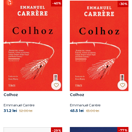
-40%
-30%
Colhoz
Colhoz
Emmanuel Carrère
Emmanuel Carrère
31.2 lei
45.5 lei
52.00 lei
65.00 lei
-77%
-29%