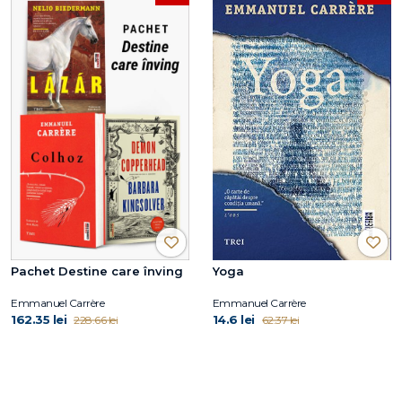
Pachet Destine care înving
Yoga
Emmanuel Carrère
Emmanuel Carrère
162.35 lei
14.6 lei
228.66 lei
62.37 lei