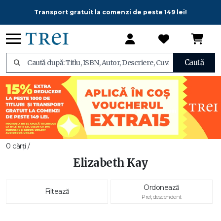
Transport gratuit la comenzi de peste 149 lei!
Caută
0 cărți /
Elizabeth Kay
Ordonează
Filtează
Preț descendent