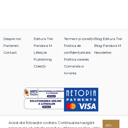
Despre noi
Editura Trei
Termeni și condiții
Blog Editura Trei
Parteneri
Pandora M
Politica de
Blog Pandora M
Contact
Lifestyle
confidențialitate
Newsletter
Publishing
Politica cookies
Colecții
Comanda si
livrarea
Acest site foloseşte cookies. Continuarea navigării
© 2026 Grupul Editorial TREI. Toate drepturile rezervate.
Am
presupune că eşti de acord cu utilizarea cookie-urilor.