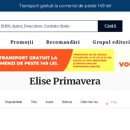
Transport gratuit la comenzi de peste 149 lei!
Caută
Promoții
Recomandări
Grupul editori
Elise Primavera
Popularitate
Titlu
Autor
Editura
Cele mai noi
Preț