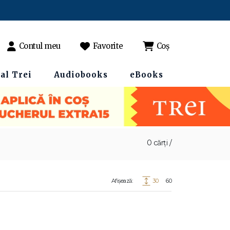
Contul meu
Favorite
Coș
al Trei
Audiobooks
eBooks
0 cărți /
Afișează:
30
60