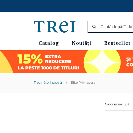
Catalog
Noutăți
Bestseller
Pagină principală
Elise Primavera
Ordonează după: