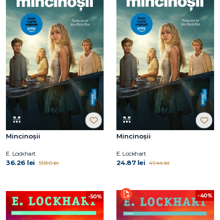
Mincinoşii
Mincinoşii
E. Lockhart
E. Lockhart
36.26 lei
24.87 lei
51.80 lei
41.44 lei
-40%
-50%