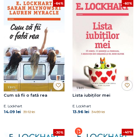
-64%
-60%
Cum să fii o fată rea
Lista iubiţilor mei
E. Lockhart
E. Lockhart
14.09 lei
13.96 lei
39.12 lei
34.89 lei
-40%
-30%