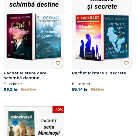
Pachet Mistere care
Pachet Mistere și secrete
schimbă destine
E. Lockhart
E. Lockhart
99.2 lei
58.14 lei
124.00 lei
116.28 lei
-40%