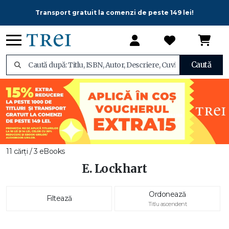
Transport gratuit la comenzi de peste 149 lei!
Caută
11 cărți / 3 eBooks
E. Lockhart
Ordonează
Filtează
Titlu ascendent