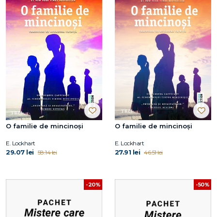
O familie de mincinoși
O familie de mincinoși
E. Lockhart
E. Lockhart
29.07 lei
27.91 lei
58.14 lei
46.51 lei
-20%
-50%