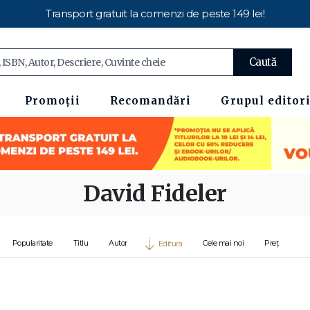
Transport gratuit la comenzi de peste 149 lei!
Caută
Promoții
Recomandări
Grupul editori
David Fideler
Popularitate
Titlu
Autor
Cele mai noi
Preț
Editura