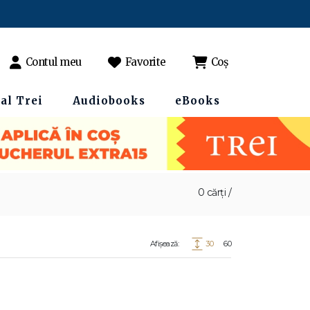
Contul meu
Favorite
Coș
al Trei
Audiobooks
eBooks
0 cărți /
Afișează:
30
60