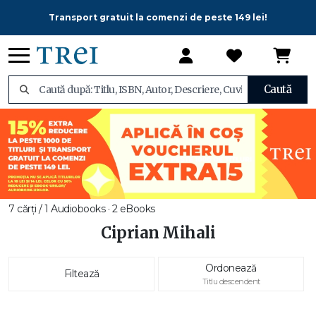
Transport gratuit la comenzi de peste 149 lei!
Caută
7 cărți / 1 Audiobooks · 2 eBooks
Ciprian Mihali
Ordonează
Filtează
Titlu descendent