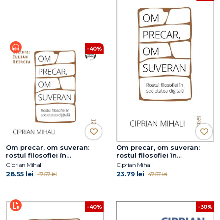
-40%
Om precar, om suveran:
Om precar, om suveran:
rostul filosofiei în
rostul filosofiei în
societatea digitală
societatea digitală
Ciprian Mihali
Ciprian Mihali
28.55 lei
23.79 lei
47.57 lei
47.57 lei
-40%
-30%