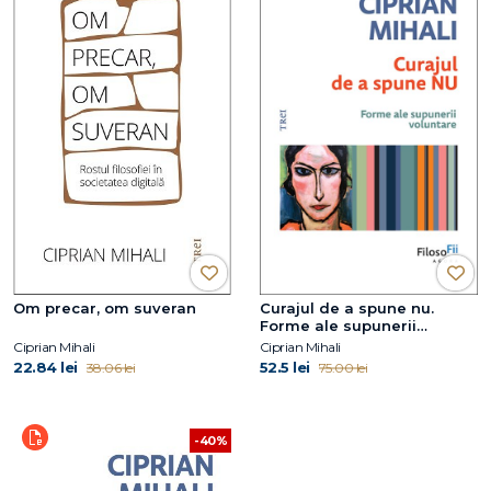
Om precar, om suveran
Curajul de a spune nu.
Forme ale supunerii
voluntare
Ciprian Mihali
Ciprian Mihali
22.84 lei
52.5 lei
38.06 lei
75.00 lei
-40%