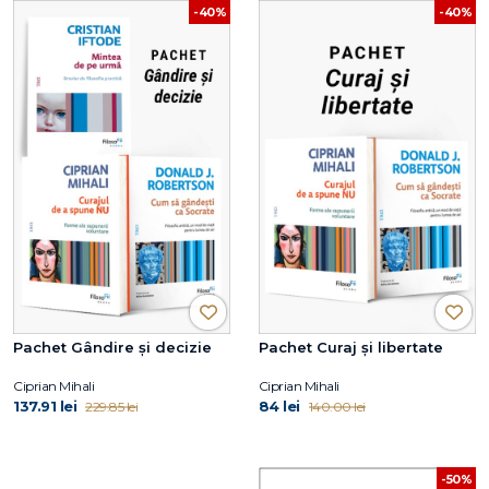
-40%
-40%
Pachet Gândire și decizie
Pachet Curaj și libertate
Ciprian Mihali
Ciprian Mihali
137.91 lei
84 lei
229.85 lei
140.00 lei
-50%