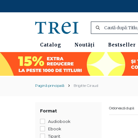
Catalog
Noutăți
Bestseller
Pagină principală
Brigitte Giraud
Ordonează după:
Format
Audiobook
Ebook
Tiparit