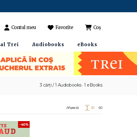
Contul meu
Favorite
Coș
al Trei
Audiobooks
eBooks
3 cărți / 1 Audiobooks · 1 eBooks
Afișează:
30
60
-40%