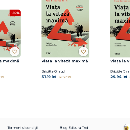
-40%
eză maximă
Viața la viteză maximă
Viața la 
Brigitte Giraud
Brigitte Gir
31.19 lei
29.94 lei
lei
62.37 lei
Termeni și condiții
Blog Editura Trei