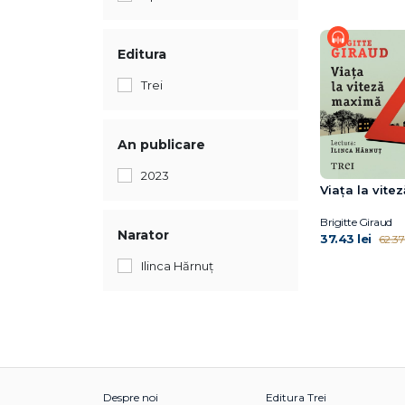
Editura
Trei
An publicare
2023
Viața la vit
Brigitte Giraud
Narator
37.43 lei
62.37 
Ilinca Hărnuț
Despre noi
Editura Trei