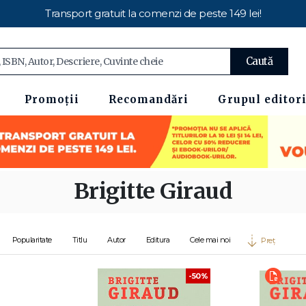
Transport gratuit la comenzi de peste 149 lei!
Caută
Promoții
Recomandări
Grupul editori
Brigitte Giraud
Popularitate
Titlu
Autor
Editura
Cele mai noi
Preț
-50%