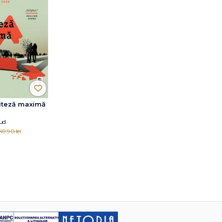
viteză maximă
aud
49.90 lei