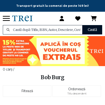
Transport gratuit la comenzi de peste 149 lei!
Caută
0 cărți /
Bob Burg
Ordonează
Filtează
Titlu descendent