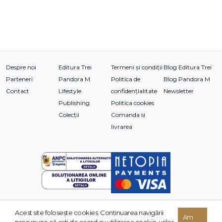
Despre noi
Editura Trei
Termeni și condiții
Blog Editura Trei
Parteneri
Pandora M
Politica de
Blog Pandora M
Contact
Lifestyle
confidențialitate
Newsletter
Publishing
Politica cookies
Colecții
Comanda si
livrarea
Acest site foloseşte cookies. Continuarea navigării
© 2026 Grupul Editorial TREI. Toate drepturile rezervate.
Am
presupune că eşti de acord cu utilizarea cookie-urilor.