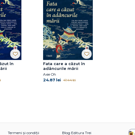
ăzut în
Fata care a căzut în
ării
adâncurile mării
Axie Oh
24.87 lei
i
41.44 lei
Termeni și condiții
Blog Editura Trei