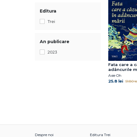
Editura
Trei
An publicare
2023
Fata care a c
adâncurile m
Axie Oh
25.8 lei
51.80 le
Despre noi
Editura Trei