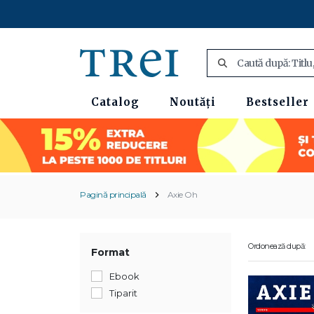
Catalog
Noutăți
Bestseller
Pagină principală
Axie Oh
Ordonează după:
Format
Ebook
Tiparit