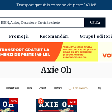
Transport gratuit la comenzi de peste 149 lei!
Caută
Promoții
Recomandări
Grupul editori
Axie Oh
Popularitate
Titlu
Autor
Editura
Preț
Cele mai noi
-50%
-40%