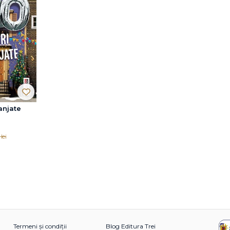
ranjate
lei
Termeni și condiții
Blog Editura Trei