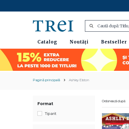
Catalog
Noutăți
Bestseller
Pagină principală
Ashley Elston
Ordonează după:
Format
Tiparit