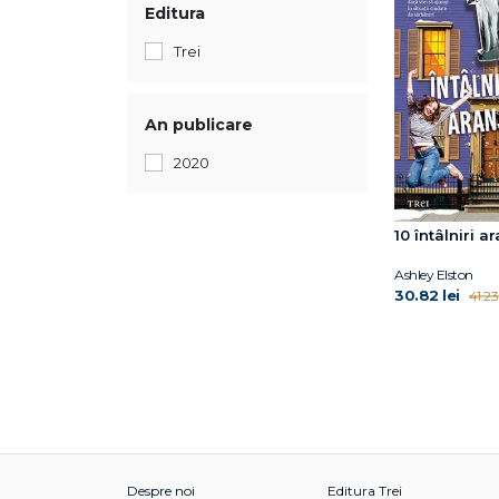
Editura
Trei
An publicare
2020
10 întâlniri a
Ashley Elston
30.82 lei
41.23 
Despre noi
Editura Trei