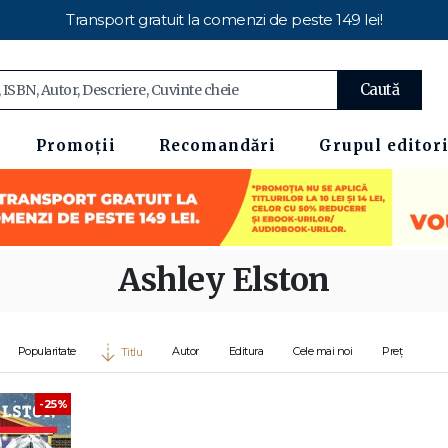
Transport gratuit la comenzi de peste 149 lei!
Caută
Promoții
Recomandări
Grupul editori
Ashley Elston
Popularitate
Autor
Editura
Cele mai noi
Preț
Titlu
-25%