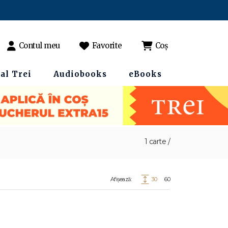
Contul meu
Favorite
Coș
al Trei
Audiobooks
eBooks
1 carte /
Afișează:
30
60